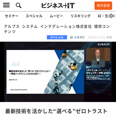
無料登録
セミナー
スペシャル
ムービー
リスキリング
AI・生成AI
アルプス システム インテグレーション株式会社 提供コン
テンツ
スペシャル
会員限定
2024/11/01 掲載
L
o
a
/
U
d
n
e
m
u
d
t
e
:
最新技術を活かした“選べる”ゼロトラスト
1