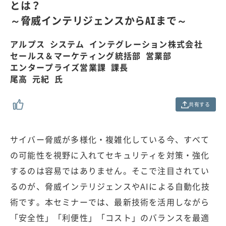
0
とは？
0
.
～脅威インテリジェンスからAIまで～
0
0
%
アルプス システム インテグレーション株式会社
セールス＆マーケティング統括部 営業部
エンタープライズ営業課 課長
尾高 元紀 氏
共有する
サイバー脅威が多様化・複雑化している今、すべて
の可能性を視野に入れてセキュリティを対策・強化
するのは容易ではありません。そこで注目されてい
るのが、脅威インテリジェンスやAIによる自動化技
術です。本セミナーでは、最新技術を活用しながら
「安全性」「利便性」「コスト」のバランスを最適