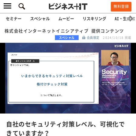
無料登録
セミナー
スペシャル
ムービー
リスキリング
AI・生成AI
株式会社インターネットイニシアティブ 提供コンテンツ
スペシャル
会員限定
2024/10/18 掲載
L
o
a
/
U
d
n
e
m
u
d
t
e
:
自社のセキュリティ対策レベル、可視化で
1
0
きていますか？
0