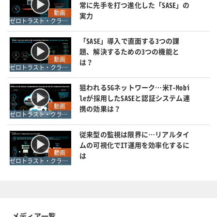
常に先手を打つ進化した「SASE」の
動画
実力
ゼロトラスト・クラウドセキュリティ・SASE
「SASE」導入で直面する3つの課
題、解決するための3つの機能と
動画
は？
ゼロトラスト・クラウドセキュリティ・SASE
狙われる5Gネットワーク…米T-Mobi
leが採用したSASEと認証システム連
動画
携の効果は？
ゼロトラスト・クラウドセキュリティ・SASE
従来型の監視は限界に…リアルタイ
ムの可視化でIT運用を効率化するに
動画
は
ゼロトラスト・クラウドセキュリティ・SASE
メディア一覧