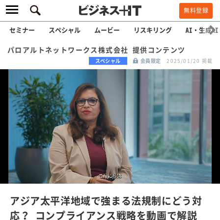
無料登録
セミナー
スペシャル
ムービー
リスキリング
AI・生成AI
パロアルトネットワークス株式会社 提供コンテンツ
スペシャル
会員限定
2025/01/20 掲載
L
o
a
/
U
d
n
e
m
u
d
t
e
:
アジア太平洋地域で強まる法規制にどう対
1
0
応？ コンプライアンス戦略を動画で解説
0