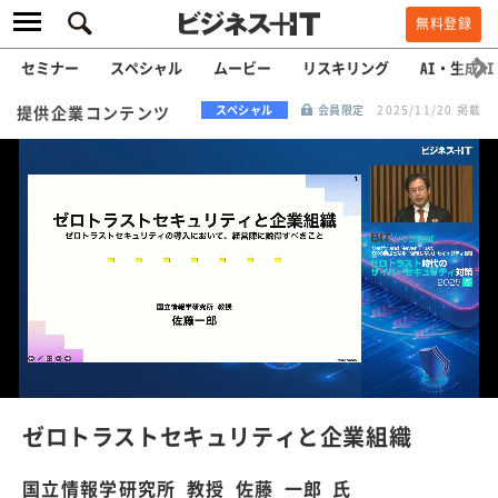
無料登録
セミナー
スペシャル
ムービー
リスキリング
AI・生成AI
提供企業コンテンツ
スペシャル
会員限定
2025/11/20 掲載
L
o
a
/
U
d
n
e
m
u
d
t
e
:
ゼロトラストセキュリティと企業組織
1
0
0
国立情報学研究所 教授 佐藤 一郎 氏
.