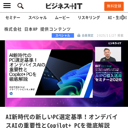
無料登録
セミナー
スペシャル
ムービー
リスキリング
AI・生成AI
株式会社 日本HP 提供コンテンツ
スペシャル
会員限定
2025/11/27 掲載
L
o
a
/
U
d
n
e
m
u
d
t
e
:
AI新時代の新しいPC選定基準！オンデバイ
1
0
スAIの重要性とCopilot+ PCを徹底解説
0