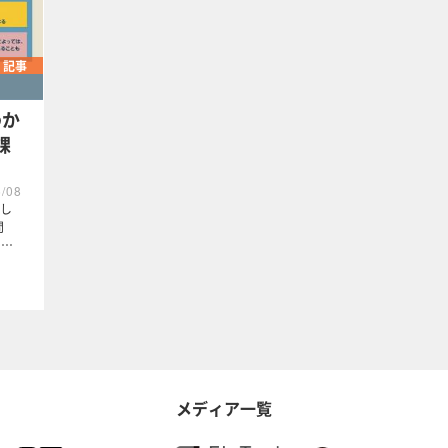
記事
わか
課
6/08
し
問
1…
メディア一覧