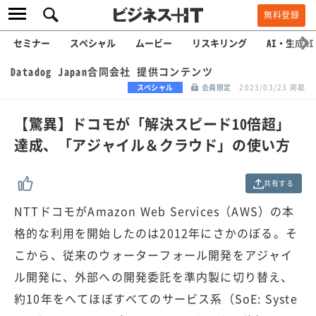
無料登録
セミナー
スペシャル
ムービー
リスキリング
AI・生成AI
Datadog Japan合同会社 提供コンテンツ
スペシャル
会員限定
2023/03/23 掲載
【驚異】ドコモが「解決スピード10倍超」
達成、「アジャイル＆クラウド」の使い方
共有する
NTTドコモがAmazon Web Services（AWS）の本
格的な利用を開始したのは2012年にさかのぼる。そ
こから、従来のウォーターフォール開発をアジャイ
ル開発に、外部への開発委託を準内製に切り替え、
約10年をへてほぼすべてのサービス系（SoE: Syste