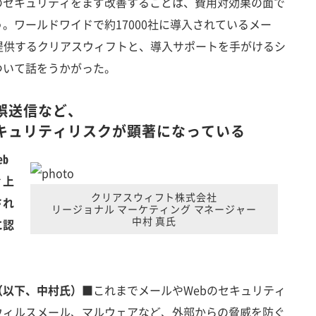
のセキュリティをまず改善することは、費用対効果の面で
。ワールドワイドで約17000社に導入されているメー
提供するクリアスウィフトと、導入サポートを手がけるシ
ついて話をうかがった。
誤送信など、
キュリティリスクが顕著になっている
b
ィ上
クリアスウィフト株式会社
され
リージョナル マーケティング マネージャー
中村 真氏
に認
（以下、中村氏）■
これまでメールやWebのセキュリティ
ウィルスメール、マルウェアなど、外部からの脅威を防ぐ