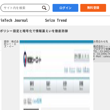
無料登録
ログイン
FinTech Journal
Seizo Trend
なポリシー設定と暗号化で情報漏えいを徹底防御
提供：株式会
お問合わせ先
社シー・エ
ス・イー
株式会社シー
プロダクツ営
TEL：03-3463
X：03-3496-7
E- Mail：sales
p