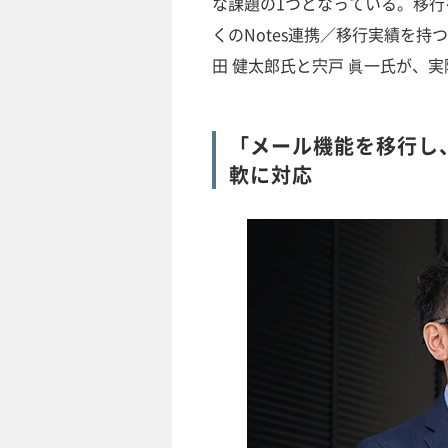
な課題の1つとなっている。移
くのNotes連携／移行実績を
田 健太郎氏と宍戸 眞一氏が、
「メール機能を移行し、
軟に対応