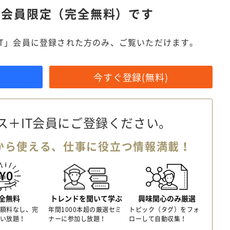
は
会員限定（完全無料）です
IT」会員に登録された方のみ、ご覧いただけます。
今すぐ登録(無料)
ス＋IT会員に
ご登録ください。
から使える、
仕事に役立つ情報満載！
全無料
トレンドを聞いて学ぶ
興味関心のみ厳選
額料なし、完
年間1000本超の厳選セミ
トピック（タグ）をフォ
い放題！
ナーに参加し放題！
ローして自動収集！