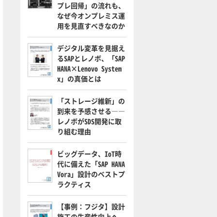
プレ回帰」の流れも、
なぜ今オンプレミス運
用を見直すべきなのか
デジタル変革を見据え
るSAPとレノボ、「SAP
HANA×Lenovo System
x」の真価とは
「ストレージ維新」の
到来を予感させる――
レノボがSDS開発に取
り組む理由
ビッグデータ、IoT時
代に備えた「SAP HANA
Vora」設計のベストプ
ラクティス
【事例：フジタ】設計
施工の生産性向上へ、