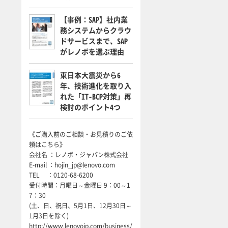
【事例：SAP】社内業
務システムからクラウ
ドサービスまで、SAP
がレノボを選ぶ理由
東日本大震災から6
年、技術進化を取り入
れた「IT-BCP対策」再
検討のポイント4つ
《ご購入前のご相談・お見積りのご依
頼はこちら》
会社名 ：レノボ・ジャパン株式会社
E-mail ：hojin_jp@lenovo.com
TEL ：0120-68-6200
受付時間：月曜日～金曜日 9：00～1
7：30
(土、日、祝日、5月1日、12月30日～
1月3日を除く)
http://www.lenovojp.com/business/