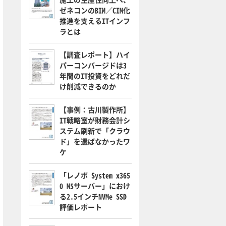
ゼネコンのBIM／CIM化
推進を支えるITインフ
ラとは
【調査レポート】ハイ
パーコンバージドは3
年間のIT投資をどれだ
け削減できるのか
【事例：古川製作所】
IT戦略室が財務会計シ
ステム刷新で「クラウ
ド」を選ばなかったワ
ケ
「レノボ System x365
0 M5サーバー」におけ
る2.5インチNVMe SSD
評価レポート