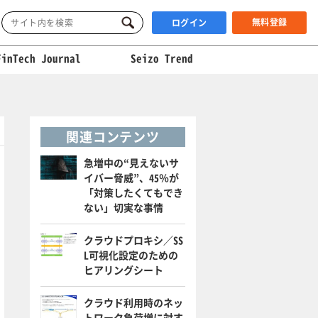
無料登録
ログイン
FinTech Journal
Seizo Trend
関連コンテンツ
急増中の“見えないサ
イバー脅威”、45％が
「対策したくてもでき
ない」切実な事情
クラウドプロキシ／SS
L可視化設定のための
ヒアリングシート
クラウド利用時のネッ
トワーク負荷増に対す