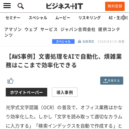
無料登録
セミナー
スペシャル
ムービー
リスキリング
AI・生成AI
アマゾン ウェブ サービス ジャパン合同会社 提供コンテ
ンツ
スペシャル
会員限定
2020/06/19 掲載
【AWS事例】文書処理をAIで自動化、煩雑業
務はここまで効率化できる
共有する
ホワイトペーパー
導入事例
光学式文字認識（OCR）の普及で、オフィス業務はかな
り効率化した。しかし「文字を読み取って適切なカラム
に入力する」「検索インデックスを自動で作成する」と