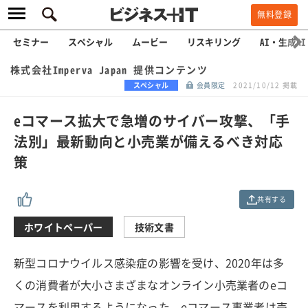
無料登録
セミナー
スペシャル
ムービー
リスキリング
AI・生成AI
株式会社Imperva Japan 提供コンテンツ
スペシャル
会員限定
2021/10/12 掲載
eコマース拡大で急増のサイバー攻撃、「手
法別」最新動向と小売業が備えるべき対応
策
共有する
ホワイトペーパー
技術文書
新型コロナウイルス感染症の影響を受け、2020年は多
くの消費者が大小さまざまなオンライン小売業者のeコ
マースを利用するようになった。eコマース事業者は売