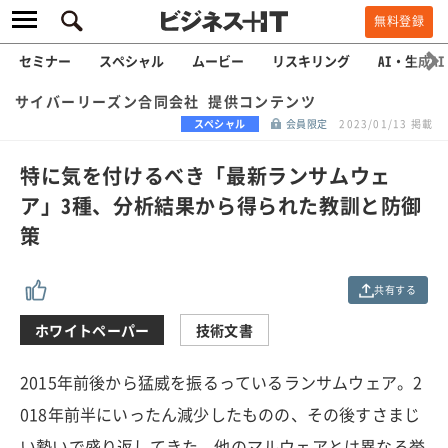
無料登録
セミナー
スペシャル
ムービー
リスキリング
AI・生成AI
サイバーリーズン合同会社 提供コンテンツ
スペシャル
会員限定
2023/01/13 掲載
特に気を付けるべき「最新ランサムウェ
ア」3種、分析結果から得られた教訓と防御
策
共有する
ホワイトペーパー
技術文書
2015年前後から猛威を振るっているランサムウェア。2
018年前半にいったん減少したものの、その後すさまじ
い勢いで盛り返してきた。他のマルウェアとは異なる挙