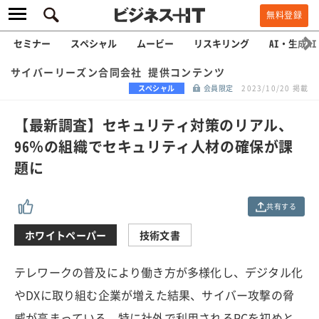
無料登録
セミナー
スペシャル
ムービー
リスキリング
AI・生成AI
サイバーリーズン合同会社 提供コンテンツ
スペシャル
会員限定
2023/10/20 掲載
【最新調査】セキュリティ対策のリアル、
96％の組織でセキュリティ人材の確保が課
題に
共有する
ホワイトペーパー
技術文書
テレワークの普及により働き方が多様化し、デジタル化
やDXに取り組む企業が増えた結果、サイバー攻撃の脅
威が高まっている。特に社外で利用されるPCを初めと