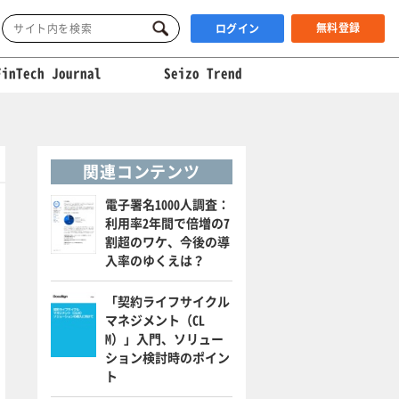
無料登録
ログイン
FinTech Journal
Seizo Trend
関連コンテンツ
電子署名1000人調査：
利用率2年間で倍増の7
割超のワケ、今後の導
入率のゆくえは？
「契約ライフサイクル
マネジメント（CL
M）」入門、ソリュー
ション検討時のポイン
ト