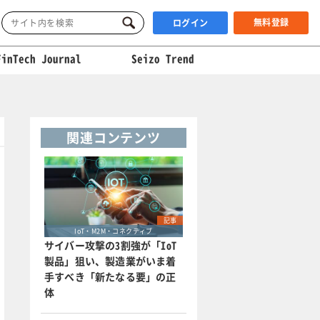
無料登録
ログイン
FinTech Journal
Seizo Trend
関連コンテンツ
記事
IoT・M2M・コネクティブ
サイバー攻撃の3割強が「IoT
製品」狙い、製造業がいま着
手すべき「新たなる要」の正
体