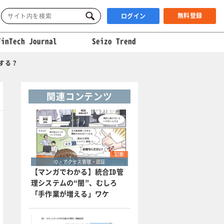
無料登録
ログイン
FinTech Journal
Seizo Trend
する？
関連コンテンツ
記事
ID・アクセス管理・認証
【マンガでわかる】統合ID管
理システムの“闇”、むしろ
「手作業が増える」ワケ