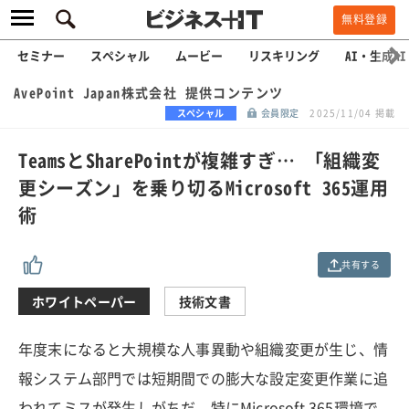
無料登録
セミナー
スペシャル
ムービー
リスキリング
AI・生成AI
AvePoint Japan株式会社 提供コンテンツ
スペシャル
会員限定
2025/11/04 掲載
TeamsとSharePointが複雑すぎ… 「組織変
更シーズン」を乗り切るMicrosoft 365運用
術
共有する
ホワイトペーパー
技術文書
年度末になると大規模な人事異動や組織変更が生じ、情
報システム部門では短期間での膨大な設定変更作業に追
われてミスが発生しがちだ。特にMicrosoft 365環境で