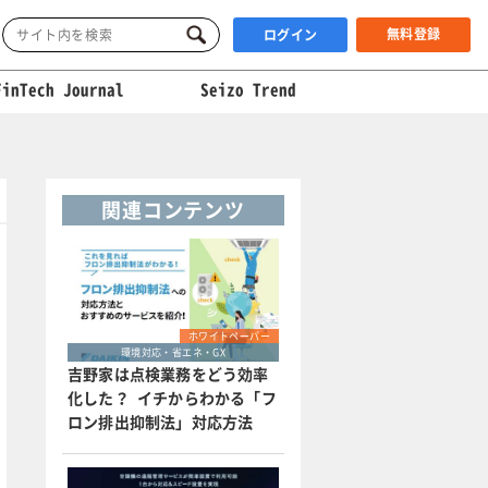
無料登録
ログイン
FinTech Journal
Seizo Trend
関連コンテンツ
ホワイトペーパー
環境対応・省エネ・GX
吉野家は点検業務をどう効率
化した？ イチからわかる「フ
ロン排出抑制法」対応方法