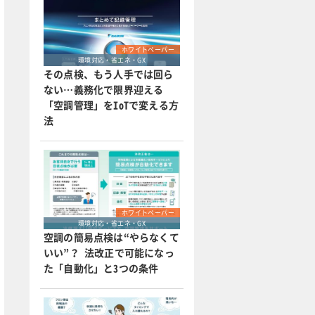
ホワイトペーパー
環境対応・省エネ・GX
その点検、もう人手では回ら
ない…義務化で限界迎える
「空調管理」をIoTで変える方
法
ホワイトペーパー
環境対応・省エネ・GX
空調の簡易点検は“やらなくて
いい”？ 法改正で可能になっ
た「自動化」と3つの条件