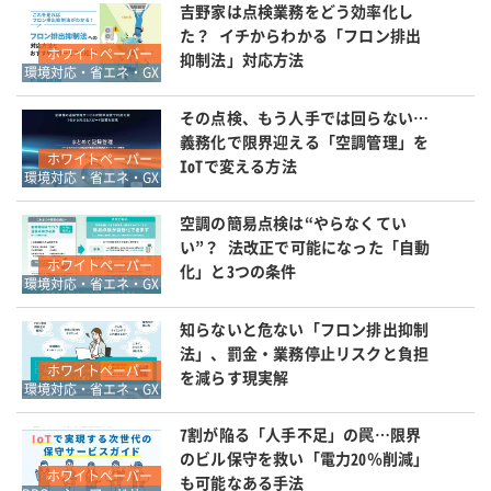
吉野家は点検業務をどう効率化し
た？ イチからわかる「フロン排出
ホワイトペーパー
抑制法」対応方法
環境対応・省エネ・GX
その点検、もう人手では回らない…
義務化で限界迎える「空調管理」を
ホワイトペーパー
IoTで変える方法
環境対応・省エネ・GX
空調の簡易点検は“やらなくてい
い”？ 法改正で可能になった「自動
ホワイトペーパー
化」と3つの条件
環境対応・省エネ・GX
知らないと危ない「フロン排出抑制
法」、罰金・業務停止リスクと負担
ホワイトペーパー
を減らす現実解
環境対応・省エネ・GX
7割が陥る「人手不足」の罠…限界
のビル保守を救い「電力20％削減」
ホワイトペーパー
も可能なある手法