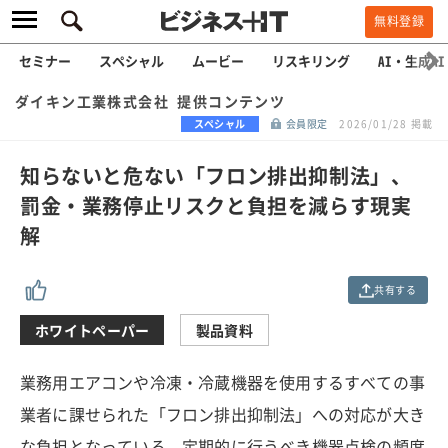
無料登録
セミナー
スペシャル
ムービー
リスキリング
AI・生成AI
ダイキン工業株式会社 提供コンテンツ
スペシャル
会員限定
2026/01/28 掲載
知らないと危ない「フロン排出抑制法」、
罰金・業務停止リスクと負担を減らす現実
解
共有する
ホワイトペーパー
製品資料
業務用エアコンや冷凍・冷蔵機器を使用するすべての事
業者に課せられた「フロン排出抑制法」への対応が大き
な負担となっている。定期的に行うべき機器点検の頻度