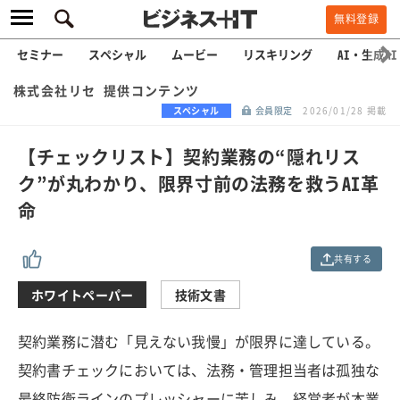
無料登録
セミナー
スペシャル
ムービー
リスキリング
AI・生成AI
株式会社リセ 提供コンテンツ
スペシャル
会員限定
2026/01/28 掲載
【チェックリスト】契約業務の“隠れリス
ク”が丸わかり、限界寸前の法務を救うAI革
命
共有する
ホワイトペーパー
技術文書
契約業務に潜む「見えない我慢」が限界に達している。
契約書チェックにおいては、法務・管理担当者は孤独な
最終防衛ラインのプレッシャーに苦しみ、経営者が本業