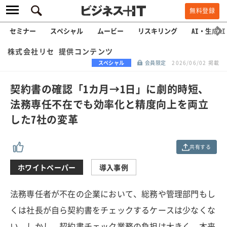
無料登録
セミナー
スペシャル
ムービー
リスキリング
AI・生成AI
株式会社リセ 提供コンテンツ
スペシャル
会員限定
2026/06/02 掲載
契約書の確認「1カ月→1日」に劇的時短、
法務専任不在でも効率化と精度向上を両立
した7社の変革
共有する
ホワイトペーパー
導入事例
法務専任者が不在の企業において、総務や管理部門もし
くは社長が自ら契約書をチェックするケースは少なくな
い。しかし、契約書チェック業務の負担は大きく、本来