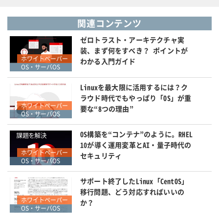
関連コンテンツ
ゼロトラスト・アーキテクチャ実
装、まず何をすべき？ ポイントが
ホワイトペーパー
わかる入門ガイド
OS・サーバOS
Linuxを最大限に活用するには？ク
ラウド時代でもやっぱり「OS」が重
ホワイトペーパー
要な“8つの理由”
OS・サーバOS
OS構築を“コンテナ”のように。RHEL
10が導く運用変革とAI・量子時代の
ホワイトペーパー
セキュリティ
OS・サーバOS
サポート終了したLinux「CentOS」
移行問題、どう対応すればいいの
ホワイトペーパー
か？
OS・サーバOS