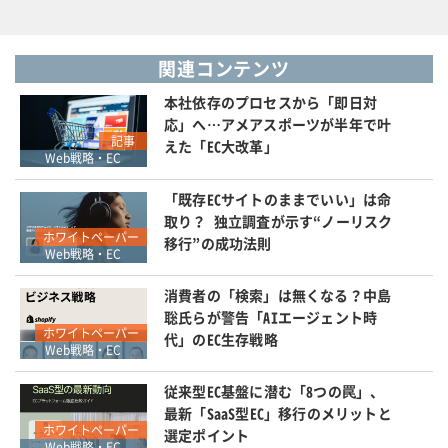
関連コンテンツ
本社依存のプロセスから「即日対
応」へ…アメアスポーツが半年で叶
記事
えた「EC大改革」
Web戦略・EC
「既存ECサイトのままでいい」は命
取り？ 独立調査が示す“ノーリスク
ホワイトペーパー
移行”の成功法則
Web戦略・EC
消費者の「検索」は無くなる？中島
聡氏らが警告「AIエージェント時
ホワイトペーパー
代」のEC生存戦略
Web戦略・EC
従来型EC基盤に潜む「8つの罠」、
最新「SaaS型EC」移行のメリットと
ホワイトペーパー
選定ポイント
Web戦略・EC