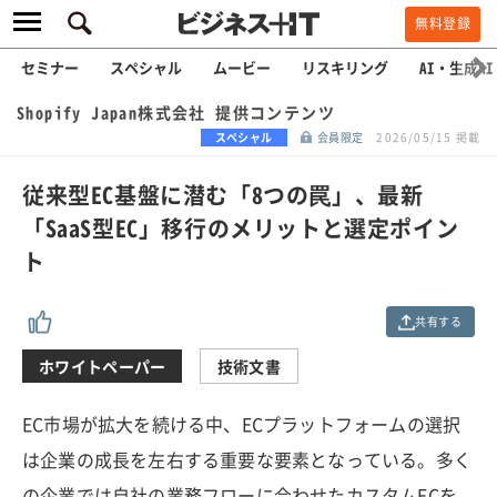
無料登録
セミナー
スペシャル
ムービー
リスキリング
AI・生成AI
Shopify Japan株式会社 提供コンテンツ
スペシャル
会員限定
2026/05/15 掲載
従来型EC基盤に潜む「8つの罠」、最新
「SaaS型EC」移行のメリットと選定ポイン
ト
共有する
ホワイトペーパー
技術文書
EC市場が拡大を続ける中、ECプラットフォームの選択
は企業の成長を左右する重要な要素となっている。多く
の企業では自社の業務フローに合わせたカスタムECを