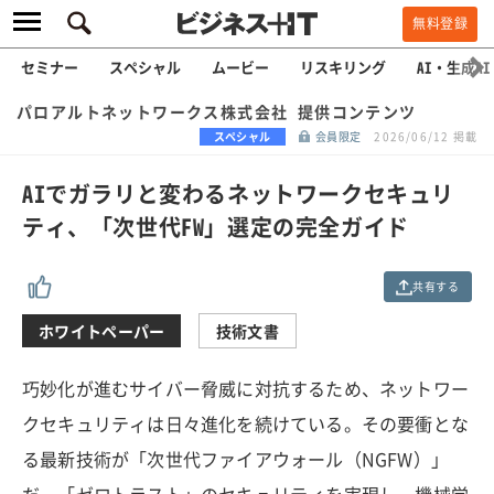
無料登録
セミナー
スペシャル
ムービー
リスキリング
AI・生成AI
パロアルトネットワークス株式会社 提供コンテンツ
スペシャル
会員限定
2026/06/12 掲載
AIでガラリと変わるネットワークセキュリ
ティ、「次世代FW」選定の完全ガイド
共有する
ホワイトペーパー
技術文書
巧妙化が進むサイバー脅威に対抗するため、ネットワー
クセキュリティは日々進化を続けている。その要衝とな
る最新技術が「次世代ファイアウォール（NGFW）」