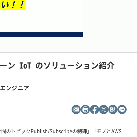
L
P
o
l
a
a
d
y
ローン IoT のソリューション紹介
e
b
d
a
:
c
1
k
0
R
0
a
.
t
0
e
発エンジニア
0
%
ピックPublish/Subscribeの制御」「モノとAWS