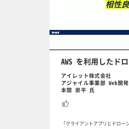
/
U
n
m
u
AWS を利用したド
t
e
アイレット株式会社
アジャイル事業部 Web開
本間 崇平 氏
「クライアントアプリとドローン間のト