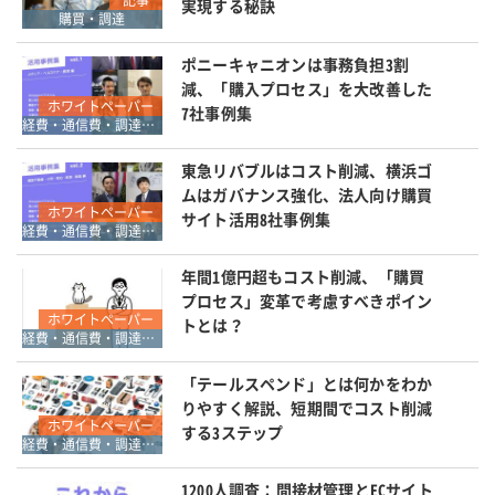
実現する秘訣
購買・調達
ポニーキャニオンは事務負担3割
減、「購入プロセス」を大改善した
ホワイトペーパー
7社事例集
経費・通信費・調達コスト削減
東急リバブルはコスト削減、横浜ゴ
ムはガバナンス強化、法人向け購買
ホワイトペーパー
サイト活用8社事例集
経費・通信費・調達コスト削減
年間1億円超もコスト削減、「購買
プロセス」変革で考慮すべきポイン
ホワイトペーパー
トとは？
経費・通信費・調達コスト削減
「テールスペンド」とは何かをわか
りやすく解説、短期間でコスト削減
ホワイトペーパー
する3ステップ
経費・通信費・調達コスト削減
1200人調査：間接材管理とECサイト