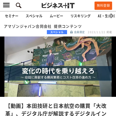
無料登録
セミナー
スペシャル
ムービー
リスキリング
AI・生成AI
アマゾンジャパン合同会社 提供コンテンツ
スペシャル
会員限定
2023/11/22 掲載
L
o
a
/
U
d
n
e
m
u
d
t
e
:
【動画】本田技研と日本航空の購買「大改
1
0
革」、デジタル庁が解説するデジタルイン
0