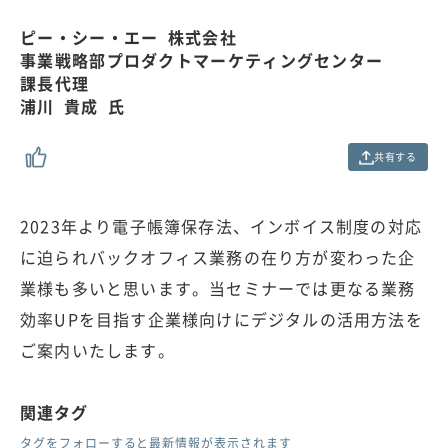
.
0
ピー・シー・エー 株式会社
0
事業戦略部プロダクトマーケティングセンター
%
課長代理
浦川 貴成 氏
共有する
2023年より電子帳簿保存法、インボイス制度の対応
に迫られバックオフィス業務の在り方が変わった企
業様も多いと思います。当セミナーでは更なる業務
効率UPを目指す企業様向けにデジタルの活用方法を
ご案内いたします。
関連タグ
タグをフォローすると最新情報が表示されます