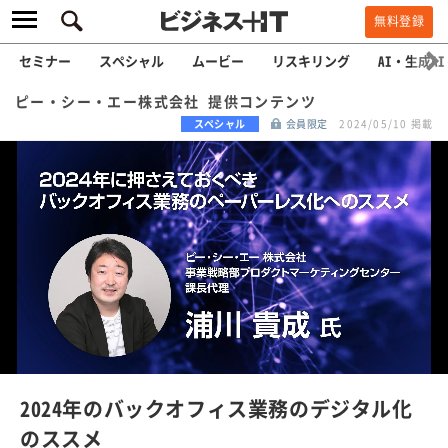
無料登録
セミナー
スペシャル
ムービー
リスキリング
AI・生成AI
ピー・シー・エー株式会社 提供コンテンツ
スペシャル
会員限定
2024/05/10 掲載
L
o
a
/
U
d
n
e
m
u
d
t
e
:
2024年のバックオフィス業務のデジタル化
1
0
のススメ
0