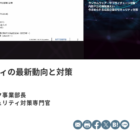
L
P
o
l
a
a
d
y
ィの最新動向と対策
e
b
d
a
:
c
1
k
0
R
0
a
.
t
0
e
ク事業部長
0
%
ュリティ対策専門官