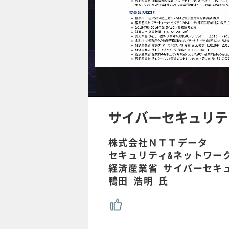
/
U
n
m
u
サイバーセキュリテ
t
e
株式会社ＮＴＴデータ
セキュリティ&ネットワー
経済産業省 サイバーセキ
鴨田 浩明 氏