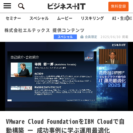
無料登録
セミナー
スペシャル
ムービー
リスキリング
AI・生成AI
株式会社エルテックス 提供コンテンツ
スペシャル
会員限定
2025/06/30 掲載
L
o
a
/
U
d
n
e
m
u
d
t
e
:
VMware Cloud FoundationをIBM Cloudで自
1
0
動構築 ー 成功事例に学ぶ運用最適化
0