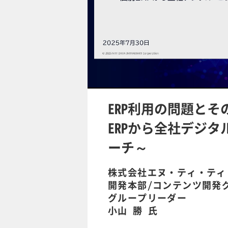
/
U
n
m
u
ERP利用の問題と
t
e
ERPから全社デジ
ーチ～
株式会社エヌ・ティ・ティ
開発本部/コンテンツ開発
グループリーダー
小山 勝 氏