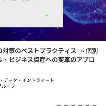
L
P
o
l
a
a
d
y
その対策のベストプラクティス ～個別
e
b
d
a
:
c
1
k
タル・ビジネス資産への変革のアプロ
0
R
0
a
.
t
0
e
0
%
・データ・イントラマート
グループ