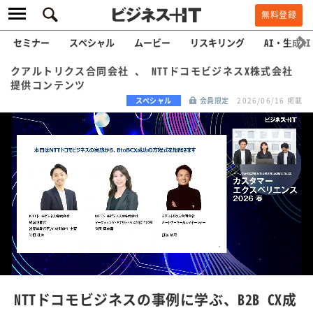
無料登録
セミナー
スペシャル
ムービー
リスキリング
AI・生成AI
クアルトリクス合同会社 、 NTTドコモビジネスX株式会社
提供コンテンツ
スペシャル
会員限定
2026/06/16 掲載
L
o
a
/
U
d
n
e
m
u
d
t
e
:
NTTドコモビジネスの事例に学ぶ、B2B CX成
1