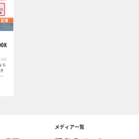
記事
」
OK
4/02
なら
き
…
メディア一覧