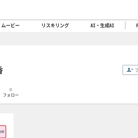
ムービー
リスキリング
AI・生成AI
香
0
フォロー