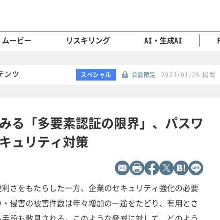
ムービー
リスキリング
AI・生成AI
テンツ
スペシャル
会員限定
2023/01/25 掲載
みる「多要素認証の限界」、パスワ
キュリティ対策
便利さをもたらした一方、企業のセキュリティ強化の必要
い・侵害の被害件数は年々増加の一途をたどり、有用とさ
る手段も散見される。このような脅威に対して、どのよう