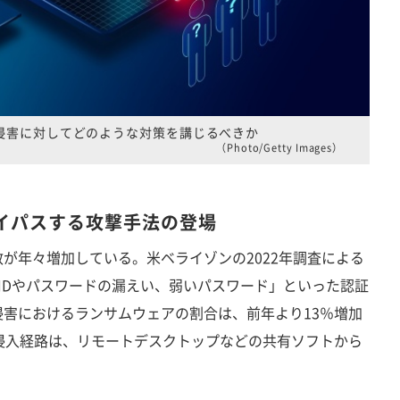
侵害に対してどのような対策を講じるべきか
（Photo/Getty Images）
イパスする攻撃手法の登場
年々増加している。米ベライゾンの2022年調査による
IDやパスワードの漏えい、弱いパスワード」といった認証
害におけるランサムウェアの割合は、前年より13％増加
侵入経路は、リモートデスクトップなどの共有ソフトから