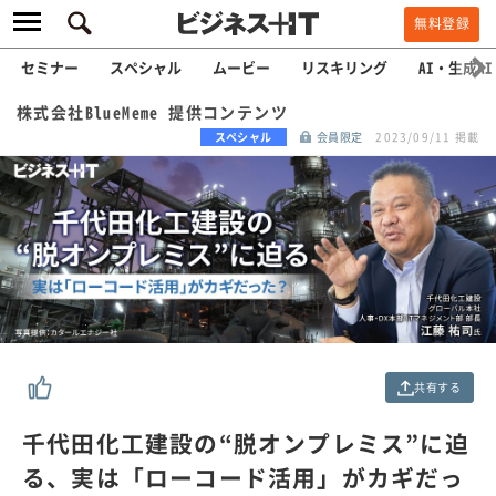
無料登録
セミナー
スペシャル
ムービー
リスキリング
AI・生成AI
株式会社BlueMeme 提供コンテンツ
スペシャル
会員限定
2023/09/11 掲載
共有する
千代田化工建設の“脱オンプレミス”に迫
る、実は「ローコード活用」がカギだっ