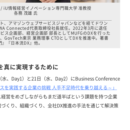
XO / iU情報経営イノベーション専門職大学 准教授
各務 茂雄 氏
ソフト、アマゾンウェブサービスジャパンなどを経てドワン
WA Connected代表取締役社長就任。2022年3月に退任
ビス企画部、経営企画部 部長としてMUFGのDXを行った
、GovTech東京 業務理事 CTOとしてDXを推進中。著書
門』『日本流DX』他。
Xを真に実現するために
、Day1）と21日（水、Day2）にBusiness Conference
 ～パーパスを実践する企業の挑戦 人手不足時代を乗り越える～」
ス経営をめざしながらもまだ道半ばという課題を持つ企業
づくり、組織づくり、全社DX推進の手法を通じて解決策