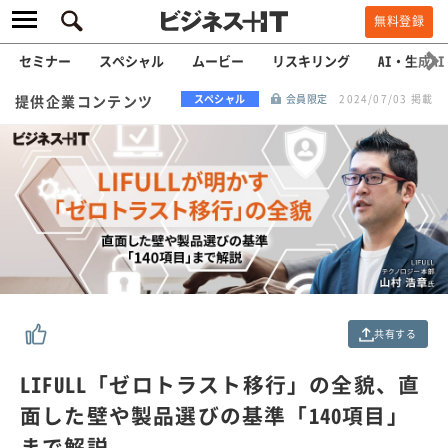
無料登録
セミナー
スペシャル
ムービー
リスキリング
AI・生成AI
提供企業コンテンツ
スペシャル
会員限定
2024/07/03 掲載
共有する
LIFULL「ゼロトラスト移行」の全貌、直
面した壁や製品選びの基準「140項目」
まで解説