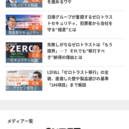
を進めるワケ
セキュリティ総論
日揮グループが奮闘するゼロトラス
トセキュリティ、犯罪者から会社を
記事
守る“極意”とは
製造業セキュリティ
失敗しがちなゼロトラストは「もう
限界」…？ それでも“移行すべ
記事
き”納得の理由とは
セキュリティ総論
LIFULL「ゼロトラスト移行」の全
貌、直面した壁や製品選びの基準
記事
「140項目」まで解説
ID・アクセス管理・認証
メディア一覧