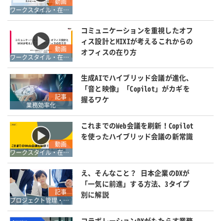
動画
ワークスタイル・在宅勤務
コミュニケーションを重視したオフ
ィス設計とMIXIが考えるこれからの
動画
オフィスの在り方
ワークスタイル・在宅勤務
生成AIでハイブリッド会議が進化、
「音と映像」「Copilot」がカギを
記事
握るワケ
業務効率化
これまでのWeb会議を刷新！Copilot
を使ったハイブリッド会議の新常識
動画
ワークスタイル・在宅勤務
え、そんなこと？ 日本企業のDXが
「一気に前進」する方法、3タイプ
記事
別に解説
プロジェクト管理・ワークフロー管理
コラボレーションDXがもたらす業務