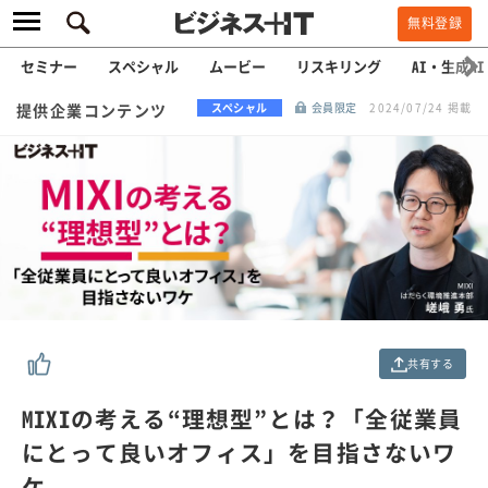
無料登録
セミナー
スペシャル
ムービー
リスキリング
AI・生成AI
提供企業コンテンツ
スペシャル
会員限定
2024/07/24 掲載
共有する
MIXIの考える“理想型”とは？「全従業員
にとって良いオフィス」を目指さないワ
ケ