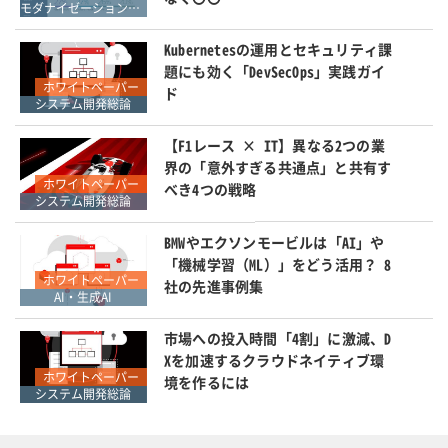
モダナイゼーション・マイグレーション
Kubernetesの運用とセキュリティ課
題にも効く「DevSecOps」実践ガイ
ホワイトペーパー
ド
システム開発総論
【F1レース × IT】異なる2つの業
界の「意外すぎる共通点」と共有す
ホワイトペーパー
べき4つの戦略
システム開発総論
BMWやエクソンモービルは「AI」や
「機械学習（ML）」をどう活用？ 8
ホワイトペーパー
社の先進事例集
AI・生成AI
市場への投入時間「4割」に激減、D
Xを加速するクラウドネイティブ環
ホワイトペーパー
境を作るには
システム開発総論