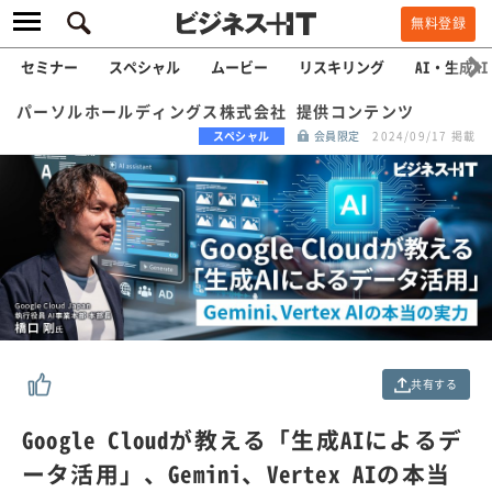
無料登録
セミナー
スペシャル
ムービー
リスキリング
AI・生成AI
パーソルホールディングス株式会社 提供コンテンツ
スペシャル
会員限定
2024/09/17 掲載
共有する
Google Cloudが教える「生成AIによるデ
ータ活用」、Gemini、Vertex AIの本当