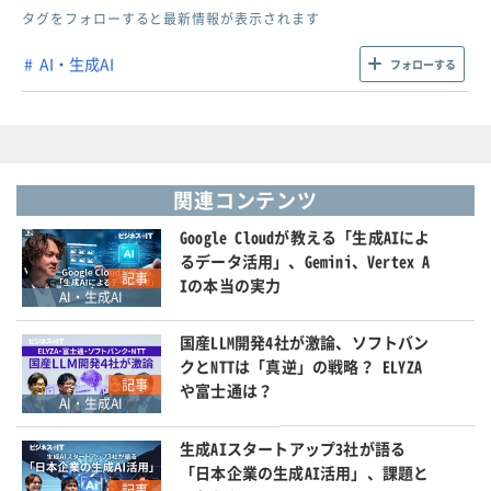
タグをフォローすると最新情報が表示されます
AI・生成AI
フォローする
関連コンテンツ
Google Cloudが教える「生成AIによ
るデータ活用」、Gemini、Vertex A
記事
Iの本当の実力
AI・生成AI
国産LLM開発4社が激論、ソフトバン
クとNTTは「真逆」の戦略？ ELYZA
記事
や富士通は？
AI・生成AI
生成AIスタートアップ3社が語る
「日本企業の生成AI活用」、課題と
記事