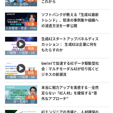
これから
AI・生成AI
ソフトバンクが教える「生成AI最新
トレンド」、怒涛の事例集や組織へ
記事
の浸透方法を一挙公開
人材管理・育成・HRM
生成AIスタートアップパネルディス
カッション： 生成AIは企業に何を
動画
もたらすのか
IT戦略・IT投資・DX
Geminiで加速するAIデータ駆動型社
会：マルチモーダルAIが切り拓くビ
動画
ジネスの新潮流
IT戦略・IT投資・DX
本当に戦力アップを実感する…全然
足らない「AI人材」を確保する“意
記事
外なアプローチ”
AI・生成AI
AIエンジニアの市場と、人材確保の