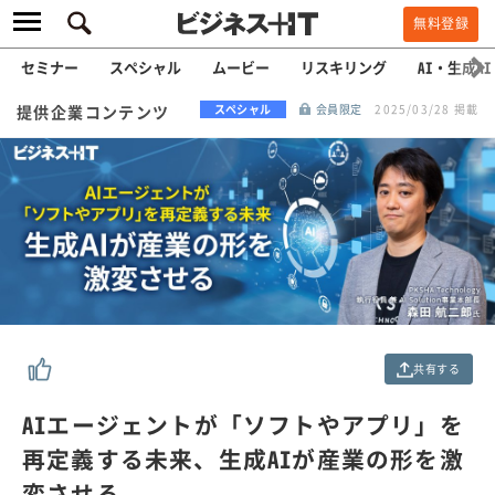
無料登録
セミナー
スペシャル
ムービー
リスキリング
AI・生成AI
提供企業コンテンツ
スペシャル
会員限定
2025/03/28 掲載
共有する
AIエージェントが「ソフトやアプリ」を
再定義する未来、生成AIが産業の形を激
変させる