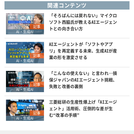
関連コンテンツ
「そろばんには戻れない」マイクロ
ソフト西脇氏が教えるAIエージェン
記事
トとの向き合い方
AI・生成AI
AIエージェントが「ソフトやアプ
リ」を再定義する未来、生成AIが産
記事
業の形を激変させる
AI・生成AI
「こんなの使えない」と言われ…損
保ジャパンのAIエージェント挑戦、
記事
失敗と改善の裏側
AI・生成AI
三菱総研の生産性爆上げ「AIエージ
ェント」活用術、圧倒的な差が生
記事
む“改革の手順”
AI・生成AI