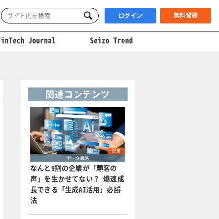
無料登録
ログイン
FinTech Journal
Seizo Trend
関連コンテンツ
記事
データ戦略
なんと9割の企業が「顧客の
声」を生かせてない？ 爆速成
長できる「生成AI活用」必勝
法