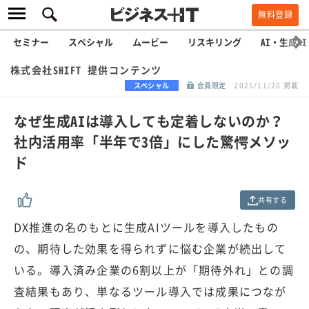
無料登録
セミナー
スペシャル
ムービー
リスキリング
AI・生成AI
株式会社SHIFT 提供コンテンツ
スペシャル
会員限定
2025/11/20 掲載
なぜ生成AIは導入しても定着しないのか？
社内活用率「半年で3倍」にした驚愕メソッ
ド
共有する
DX推進の名のもとに生成AIツールを導入したもの
の、期待した効果を得られずに悩む企業が続出して
いる。導入済み企業の6割以上が「期待外れ」との調
査結果もあり、単なるツール導入では成果につなが