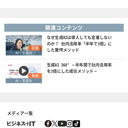
関連コンテンツ
なぜ生成AIは導入しても定着しない
のか？ 社内活用率「半年で3倍」に
記事
した驚愕メソッド
AI・生成AI
生成AI 360° ～半年間で社内活用率
を3倍にした成功メソッド～
動画
AI・生成AI
メディア一覧