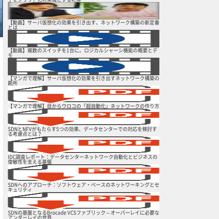
【動画】サーバ仮想化の効果を引き出す、ネットワーク構築の新定番
とは
【動画】複数のスイッチを1台に。ロジカルシャーシ機能の概要とデ
モ
【マンガで理解】サーバ仮想化の効果を引き出すネットワーク構築の
勘所
【マンガで理解】目からウロコの「超自動化」ネットワークの作り方
SDNとNFVがもたらす5つの効果、データセンターでの対応を検討す
る考慮点とは？
IDC調査レポート：データセンターネットワーク自動化とビジネスの
俊敏性を支える基盤
SDNへのアプローチ：ソフトウェア・ベースのネットワーキングとセ
キュリティ
SDNの基盤となるBrocade VCSファブリック～オーバーレイに必要な
アンダーレイの世界