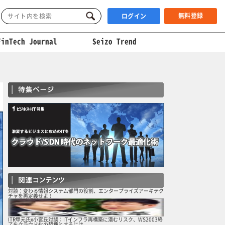
無料登録
ログイン
FinTech Journal
Seizo Trend
対談：変わる情報システム部門の役割、エンタープライズアーキテク
チャを再定義せよ！
ITR甲元氏x小宮氏対談：ITインフラ再構築に潜むリスク、WS2003終
了をクラウド化の契機とするには