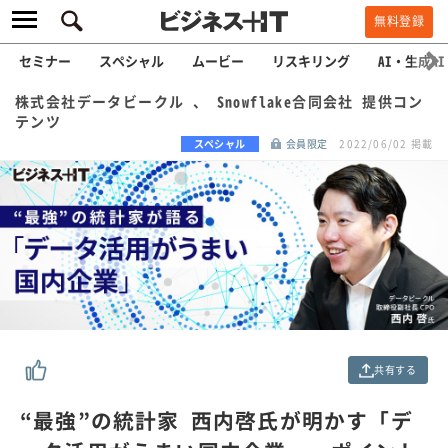
無料登録
セミナー
スペシャル
ムービー
リスキリング
AI・生成AI
株式会社データビークル 、 Snowflake合同会社 提供コン
テンツ
スペシャル
会員限定
2022/06/02 掲載
共有する
“最強”の統計家 西内啓氏が明かす「デ