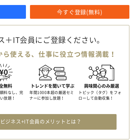
今すぐ登録(無料)
ス＋IT会員に
ご登録ください。
から使える、
仕事に役立つ情報満載！
全無料
トレンドを聞いて学ぶ
興味関心のみ厳選
額料なし、完
年間1000本超の厳選セミ
トピック（タグ）をフォ
い放題！
ナーに参加し放題！
ローして自動収集！
料
ビジネス+IT会員のメリットとは？