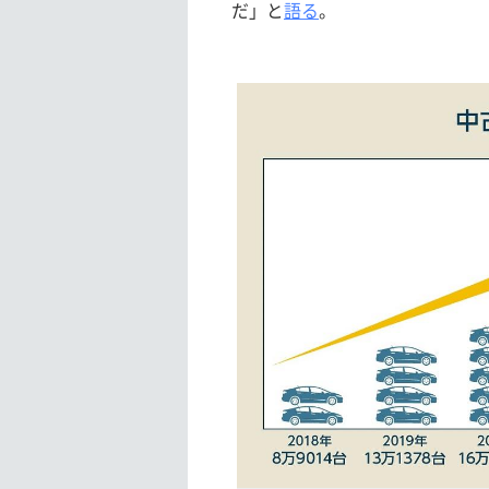
だ」と
語る
。