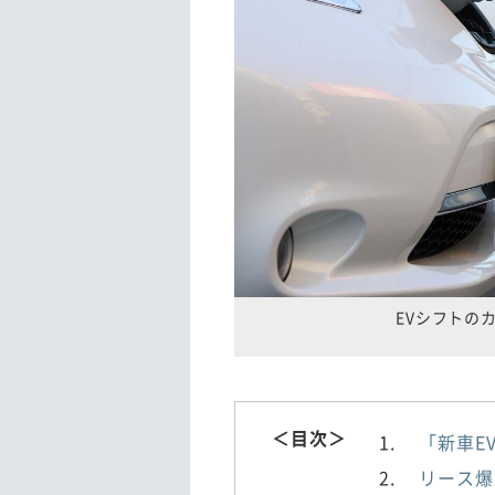
EVシフトの
＜目次＞
「新車E
リース爆