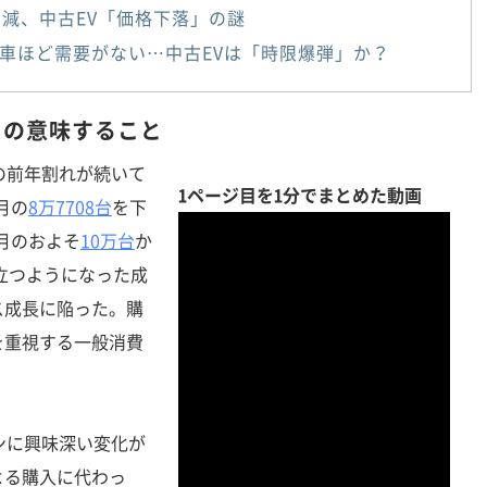
割減、中古EV「価格下落」の謎
車ほど需要がない…中古EVは「時限爆弾」か？
」の意味すること
の前年割れが続いて
1ページ目を1分でまとめた動画
月の
8万7708台
を下
月のおよそ
10万台
か
目立つようになった成
ス成長に陥った。購
を重視する一般消費
。
ンに興味深い変化が
よる購入に代わっ