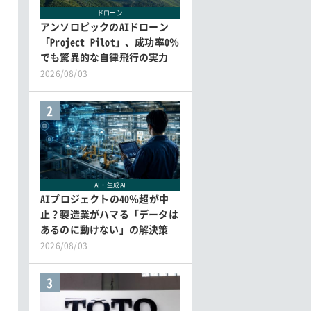
ドローン
アンソロピックのAIドローン
「Project Pilot」、成功率0％
でも驚異的な自律飛行の実力
2026/08/03
2
AI・生成AI
AIプロジェクトの40％超が中
止？製造業がハマる「データは
あるのに動けない」の解決策
2026/08/03
3