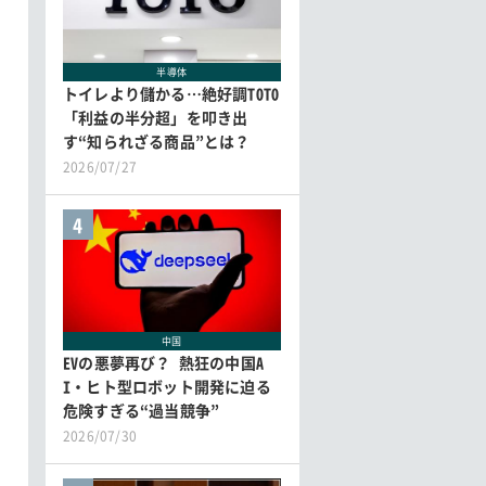
半導体
トイレより儲かる…絶好調TOTO
「利益の半分超」を叩き出
す“知られざる商品”とは？
2026/07/27
4
中国
EVの悪夢再び？ 熱狂の中国A
I・ヒト型ロボット開発に迫る
危険すぎる“過当競争”
2026/07/30