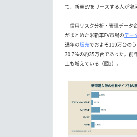
て、新車EVをリースする人が増
信用リスク分析・管理データ企
がまとめた米新車EV市場の
デー
通年の
販売
でおよそ119万台の
30.7％の約35万台であった。前
上も増えている（図2）。