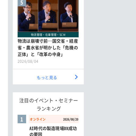
5
物流管理・在庫管理・SCM
物流は崩壊寸前…国交省・経産
省・農水省が明かした「危機の
正体」と「改革の中身」
2026/08/04
もっと見る
注目のイベント・セミナー
ランキング
1
オンライン
2026/08/20
AI時代の製造現場DX成功
の要因