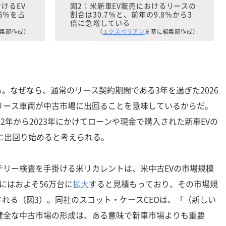
おけるEV
図2：米新車EV販売におけるリースの
5％を占
割合は30.7％と、前年の9.8％から3
倍に急増している
集部作成）
（
エクスペリアン
を基に編集部作成）
なぜなら、通常のリース契約期間である3年を過ぎた2026
リース車両が中古市場に出回ることを意味しているからだ。
22年から2023年にかけてローンや現金で購入された新車EVの
場に出回り始めると考えられる。
リー検査を手掛ける米リカレントは、米中古EVの市場規模
年にはおよそ56万台に
拡大
すると見積もっており、その市場規
れる（図3）。同社のスコット・ケースCEOは、「（新しい
健全な中古市場の形成は、ある意味で新車市場よりも重要