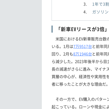
1年で3
ガソリン
「新車EVリースが3倍
米国におけるEV新車販売台数
いる。1月は
7万9517台
と前年同
回り、2月も
8万1946台
と前年同
ら減少した。2023年後半から
長の減速がさらに進み、マイナ
買層の中心が、経済性や実用性
者に移ったことが大きな理由だ
その一方で、EV購入のパター
起こっている。ローンや現金に