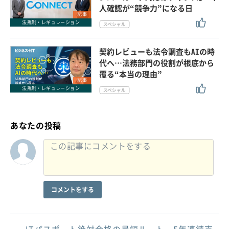
人確認が“競争力”になる日
記事
法規制・レギュレーション
契約レビューも法令調査もAIの時
代へ…法務部門の役割が根底から
覆る“本当の理由”
記事
法規制・レギュレーション
あなたの投稿
コメントをする
ITパスポート絶対合格の最短ルート。5年連続売