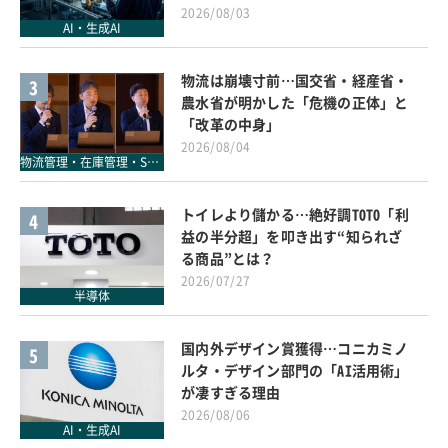
2026/08/03
AI・生成AI
物流は崩壊寸前…国交省・経産省・
3
農水省が明かした「危機の正体」と
「改革の中身」
2026/08/04
物流管理・在庫管理・SCM
トイレより儲かる…絶好調TOTO「利
4
益の半分超」を叩き出す“知られざ
る商品”とは？
2026/07/27
半導体
国内外デザイン賞獲得…コニカミノ
5
ルタ・デザイン部門の「AI活用術」
が凄すぎる理由
2026/08/06
AI・生成AI