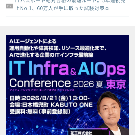
PR
PR
PR
上No.1、60万人が手に取った試験対策本