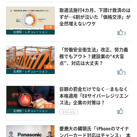
取適法施行4カ月、下請け救済のは
ずが…6割が泣いた「価格交渉」が
全然増えないワケ
記事
3
法規制・レギュレーション
「労働安全衛生法」改正、努力義
務でもアウト？建設業の“4大盲
点”、対応は大丈夫？
記事
5
法規制・レギュレーション
巨額の罰金だけでなく…まもなく
本格適用「EUサイバーレジリエン
ス法」企業の対策は？
記事
法規制・レギュレーション
慶應大の國領氏「iPhoneのマイナ
ンバーカード対応はチャンス」 本