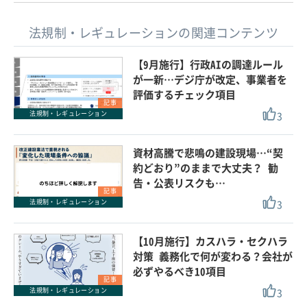
法規制・レギュレーションの関連コンテンツ
【9月施行】行政AIの調達ルール
が一新…デジ庁が改定、事業者を
評価するチェック項目
記事
3
法規制・レギュレーション
資材高騰で悲鳴の建設現場…“契
約どおり”のままで大丈夫？ 勧
告・公表リスクも…
記事
3
法規制・レギュレーション
【10月施行】カスハラ・セクハラ
対策 義務化で何が変わる？会社が
必ずやるべき10項目
記事
3
法規制・レギュレーション