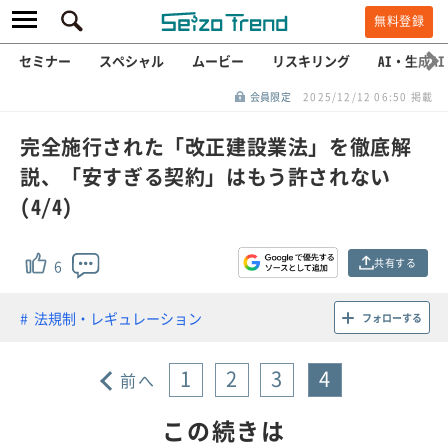
無料登録
セミナー
スペシャル
ムービー
リスキリング
AI・生成AI
会員限定
2025/12/12 06:50 掲載
完全施行された「改正建設業法」を徹底解
説、「安すぎる契約」はもう許されない
(4/4)
共有する
6
法規制・レギュレーション
フォローする
1
2
3
4
前へ
この続きは